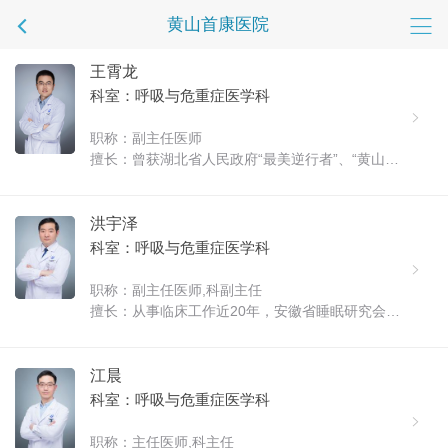
黄山首康医院
王霄龙
科室：呼吸与危重症医学科
职称：副主任医师
擅长：曾获湖北省人民政府“最美逆行者”、“黄山市
五一劳动奖章”、黄山市卫健委机关党委“优秀共产
党员”称号。在核心期刊发表论文数篇。 擅长：肺部
肿瘤、肺部结节、慢性咳嗽、哮喘、慢性阻塞性肺
洪宇泽
疾病、睡眠呼吸暂......
科室：呼吸与危重症医学科
职称：副主任医师,科副主任
擅长：从事临床工作近20年，安徽省睡眠研究会睡
眠呼吸障碍专业委员会委员，黄山市医学会呼吸病
学分会委员。擅长肺部感染、间质性肺疾病、肺血
管病、胸膜疾病及肺部肿瘤的诊治。独立并熟练运
江晨
用支气管镜进行镜下检查及相关介......
科室：呼吸与危重症医学科
职称：主任医师,科主任