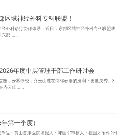
东部区域神经外科专科联盟！
神经外科诊疗协作体系，近日，东部区域神经外科专科联盟成
.....
2026年度中层管理干部工作研讨会
山逶迤，云雾缭绕，齐云山麓在绵绵春雨的浸润下更显灵秀。3
山......
6年第一季度）
填报单位：黄山首康医院填报人：邓国军审核人：崔国才附件2附