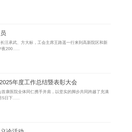
人员
院长汪承武、方大标，工会主席王路遥一行来到高新院区和新
......
2025年度工作总结暨表彰大会
山首康医院全体同仁携手并肩，以坚实的脚步共同跨越了充满
下......
型义诊活动