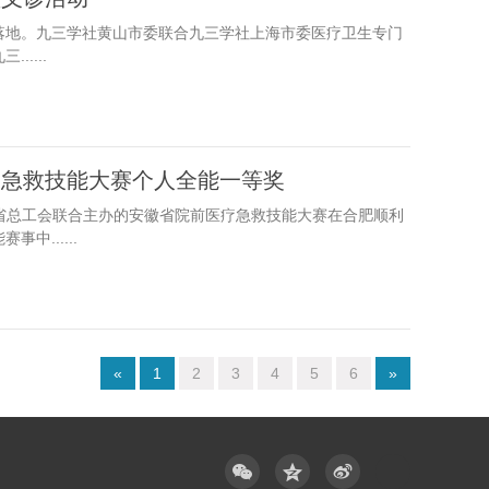
暖落地。九三学社黄山市委联合九三学社上海市委医疗卫生专门
....
疗急救技能大赛个人全能一等奖
安徽省总工会联合主办的安徽省院前医疗急救技能大赛在合肥顺利
......
«
1
2
3
4
5
6
»


