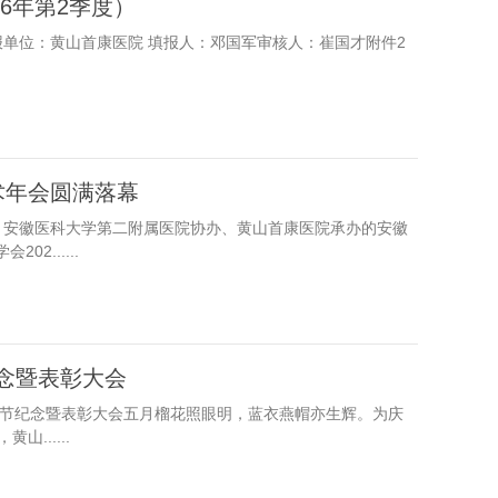
6年第2季度）
报单位：黄山首康医院 填报人：邓国军审核人：崔国才附件2
术年会圆满落幕
办、安徽医科大学第二附属医院协办、黄山首康医院承办的安徽
2......
纪念暨表彰大会
护士节纪念暨表彰大会五月榴花照眼明，蓝衣燕帽亦生辉。为庆
......