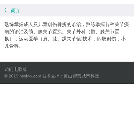

简介
熟练掌握成人及儿童创伤骨折的诊治，熟练掌握各种关节疾
病的诊治及髋、膝关节置换。关节外科（髋、膝关节置
换），运动医学（肩、膝、踝关节镜)技术，四肢创伤，小
儿骨科。
访问电脑版
黄山智慧城市科技
© 2019 hsskyy.com 技术支持：