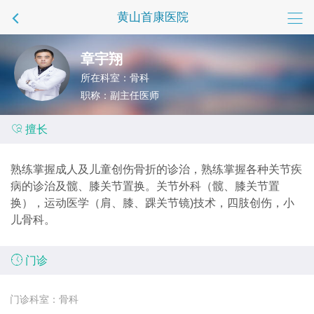
黄山首康医院
章宇翔
所在科室：骨科
职称：副主任医师

擅长
熟练掌握成人及儿童创伤骨折的诊治，熟练掌握各种关节疾
病的诊治及髋、膝关节置换。关节外科（髋、膝关节置
换），运动医学（肩、膝、踝关节镜)技术，四肢创伤，小
儿骨科。

门诊
门诊科室：骨科