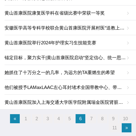
黄山首康医院康复医学科在省级比赛中荣获一等奖
安徽医学高等专科学校联合黄山首康医院开展村医“送教上门”公开教学示范课
黄山首康医院举行2024年护理实习生技能竞赛
锚定目标，聚力实干|黄山首康医院启动“坚定信心、统一思想、同舟共济、砥砺奋进”主题学习活动
她抓住了十万分之一的几率，为远方的TA重燃生的希望
他们被授予LAMaxLAAC左心耳封堵术全国带教中心、带教专家！
黄山首康医院加入上海交通大学医学院附属瑞金医院肾脏科血液净化医疗联合体
«
1
2
3
4
5
6
7
8
9
10
11
»